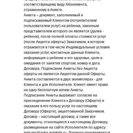
соответствующему виду Абонемента,
отраженному в Анкете.
Анкета – документ, заполняемый и
подписываемый Клиентом (потребителем/
пользователем услуг) на ребенка, законным
представителем которого он является (далее -
ребенок), после полной оплаты стоимости услуг
(после Акцепта оферты) Заказчиком, в котором
отражаются в том числе Индивидуальные условия
оказания услуг, контактные данные Клиента,
информация о ребенке и его здоровье, цели и
ожидания от занятия спортом, номер и дата
Договора. Подписание Анкеты без Акцепта
оферты не является Акцептом данной Оферты.
Анкета составляется в двух экземплярах - для
Клиента и для Исполнителя. Клиент имеет право
на одну бесплатную копию Анкеты.
Подписание Анкеты выражает согласие на
присоединение Клиента к Договору (Оферте) и
оказание в его пользу услуг по настоящему
Договору (Оферте), акцептованной Заказчиком.
Договор – настоящий договор, а также все
документы, относящиеся к настоящему Договору,
размещенные на сайте Исполнителя по адресу:
msk-mozhayka.gymkids.ru. Договору присваивается