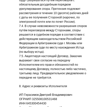
будут разрешаться путём переговоров с
обязательным досудебным порядком
урегулирования спора. Претензия подлежит
рассмотрения в течение 10 (десяти) рабочих дней
с даты ее получения Стороной (нарочно, по
электронной почте или по почет России).
7.4. В случае невозможности разрешения споров
путём переговоров между Сторонами, споры
решаются в судебном порядке в соответствии с
действующим законодательством Российской
Федерации в Арбитражном суде г. Москвы или
Арбитражном суде по месту нахождения Истца
(по выбору истца).
7.5. Акцептируя настоящий Договор, Заказчик
выражает свое согласие на передачу
Исполнителем его прав и обязанностей по
настоящему Договору, полностью либо частично,
третьему лицу. Предварительное уведомление о
передаче не требуется.
8. Адрес и реквизиты Исполнителя
ИП Герасимов Дмитрий Владимирович
ОГРНИП 325508100531468
ИНН 645300454430