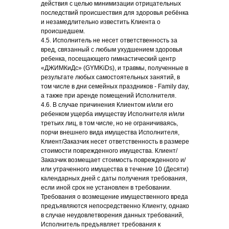
действия с целью минимизации отрицательных
последствий происшествия для здоровья ребёнка
и незамедлительно известить Клиента о
происшедшем.
4.5. Исполнитель не несет ответственность за
вред, связанный с любым ухудшением здоровья
ребенка, посещающего гимнастический центр
«ДЖИМКиДс» (GYMKiDs), и травмы, полученные в
результате любых самостоятельных занятий, в
том числе в дни семейных праздников - Family day,
а также при аренде помещений Исполнителя.
4.6. В случае причинения Клиентом и/или его
ребенком ущерба имуществу Исполнителя и/или
третьих лиц, в том числе, но не ограничиваясь,
порчи внешнего вида имущества Исполнителя,
Клиент/Заказчик несет ответственность в размере
стоимости поврежденного имущества. Клиент/
Заказчик возмещает стоимость поврежденного и/
или утраченного имущества в течение 10 (Десяти)
календарных дней с даты получения требования,
если иной срок не установлен в требовании.
Требования о возмещение имущественного вреда
предъявляются непосредственно Клиенту, однако
в случае неудовлетворения данных требований,
Исполнитель предъявляет требования к