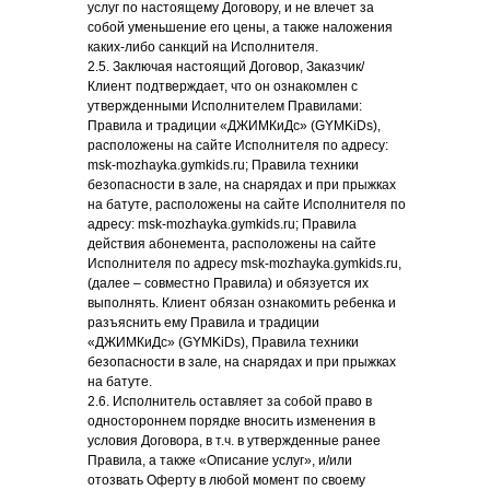
услуг по настоящему Договору, и не влечет за
собой уменьшение его цены, а также наложения
каких-либо санкций на Исполнителя.
2.5. Заключая настоящий Договор, Заказчик/
Клиент подтверждает, что он ознакомлен с
утвержденными Исполнителем Правилами:
Правила и традиции «ДЖИМКиДс» (GYMKiDs),
расположены на сайте Исполнителя по адресу:
msk-mozhayka.gymkids.ru; Правила техники
безопасности в зале, на снарядах и при прыжках
на батуте, расположены на сайте Исполнителя по
адресу: msk-mozhayka.gymkids.ru; Правила
действия абонемента, расположены на сайте
Исполнителя по адресу msk-mozhayka.gymkids.ru,
(далее – совместно Правила) и обязуется их
выполнять. Клиент обязан ознакомить ребенка и
разъяснить ему Правила и традиции
«ДЖИМКиДс» (GYMKiDs), Правила техники
безопасности в зале, на снарядах и при прыжках
на батуте.
2.6. Исполнитель оставляет за собой право в
одностороннем порядке вносить изменения в
условия Договора, в т.ч. в утвержденные ранее
Правила, а также «Описание услуг», и/или
отозвать Оферту в любой момент по своему