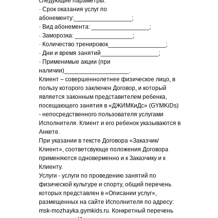
следующие параметры:
· Срок оказания услуг по
абонементу:_________________;
· Вид абонемента: _________________;
· Заморозка: _________________;
· Количество тренировок_________________;
· Дни и время занятий_________________;
· Применимые акции (при
наличии)___________________.
Клиент – совершеннолетнее физическое лицо, в
пользу которого заключен Договор, и который
является законным представителем ребенка,
посещающего занятия в «ДЖИМКиДс» (GYMKiDs)
- непосредственного пользователя услугами
Исполнителя. Клиент и его ребенок указываются в
Анкете.
При указании в тексте Договора «Заказчик/
Клиент», соответсвующе положения Договора
применяются одноверменно и к Заказчику и к
Клиенту.
Услуги - услуги по проведению занятий по
физической культуре и спорту, общий перечень
которых представлен в «Описании услуг»,
размещенных на сайте Исполнителя по адресу:
msk-mozhayka.gymkids.ru. Конкретный перечень