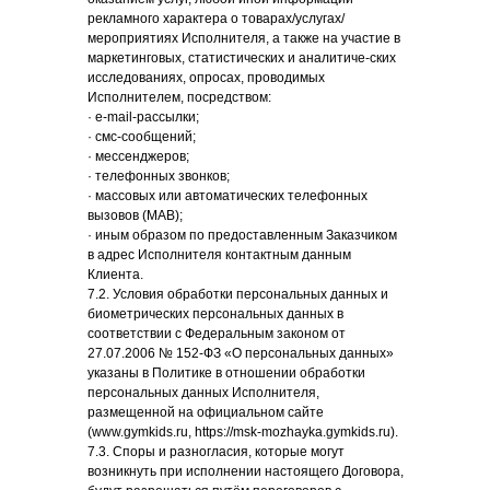
рекламного характера о товарах/услугах/
мероприятиях Исполнителя, а также на участие в
маркетинговых, статистических и аналитиче-ских
исследованиях, опросах, проводимых
Исполнителем, посредством:
· e-mail-рассылки;
· смс-сообщений;
· мессенджеров;
· телефонных звонков;
· массовых или автоматических телефонных
вызовов (МАВ);
· иным образом по предоставленным Заказчиком
в адрес Исполнителя контактным данным
Клиента.
7.2. Условия обработки персональных данных и
биометрических персональных данных в
соответствии с Федеральным законом от
27.07.2006 № 152-ФЗ «О персональных данных»
указаны в Политике в отношении обработки
персональных данных Исполнителя,
размещенной на официальном сайте
(www.gymkids.ru, https://msk-mozhayka.gymkids.ru).
7.3. Споры и разногласия, которые могут
возникнуть при исполнении настоящего Договора,