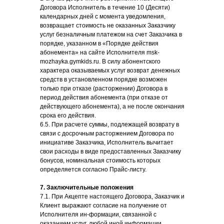
Договора Исполнитель в течение 10 (Десяти)
календарных дней с момента уведомления,
возвращает стоимость не оказанных Заказчику
услуг безналичным платежом на счет Заказчика в
порядке, указанном в «Порядке действия
абонемента» на сайте Исполнителя msk-
mozhayka.gymkids.ru. В силу абонентского
характера оказываемых услуг возврат денежных
средств в установленном порядке возможен
только при отказе (расторжении) Договора в
период действия абонемента (при отказе от
действующего абонемента), а не после окончания
срока его действия.
6.5. При расчете суммы, подлежащей возврату в
связи с досрочным расторжением Договора по
инициативе Заказчика, Исполнитель вычитает
свои расходы в виде предоставленных Заказчику
бонусов, номинальная стоимость которых
определяется согласно Прайс-листу.
7. Заключительные положения
7.1. При Акцепте настоящего Договора, Заказчик и
Клиент выражают согласие на получение от
Исполнителя ин-формации, связанной с
оказанием услуг, любой иной информации