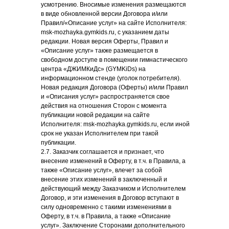
усмотрению. Вносимые изменения размещаются
в виде обновленной версии Договора и/или
Правил/«Описание услуг» на сайте Исполнителя:
msk-mozhayka.gymkids.ru, с указанием даты
редакции. Новая версия Оферты, Правил и
«Описание услуг» также размещается в
свободном доступе в помещении гимнастического
центра «ДЖИМКиДс» (GYMKiDs) на
информационном стенде (уголок потребителя).
Новая редакция Договора (Оферты) и/или Правил
и «Описания услуг» распространяется свое
действия на отношения Сторон с момента
публикации новой редакции на сайте
Исполнителя: msk-mozhayka.gymkids.ru, если иной
срок не указан Исполнителем при такой
публикации.
2.7. Заказчик соглашается и признает, что
внесение изменений в Оферту, в т.ч. в Правила, а
также «Описание услуг», влечет за собой
внесение этих изменений в заключенный и
действующий между Заказчиком и Исполнителем
Договор, и эти изменения в Договор вступают в
силу одновременно с такими изменениями в
Оферту, в т.ч. в Правила, а также «Описание
услуг». Заключение Сторонами дополнительного