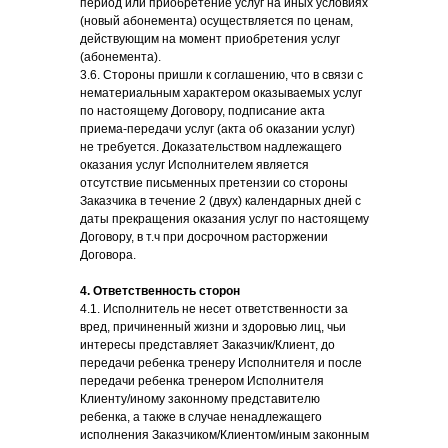
период или приобретение услуг на иных условиях
(новый абонемента) осуществляется по ценам,
действующим на момент приобретения услуг
(абонемента).
3.6. Стороны пришли к соглашению, что в связи с
нематериальным характером оказываемых услуг
по настоящему Договору, подписание акта
приема-передачи услуг (акта об оказании услуг)
не требуется. Доказательством надлежащего
оказания услуг Исполнителем является
отсутствие письменных претензии со стороны
Заказчика в течение 2 (двух) календарных дней с
даты прекращения оказания услуг по настоящему
Договору, в т.ч при досрочном расторжении
Договора.
4. Ответственность сторон
4.1. Исполнитель не несет ответственности за
вред, причиненный жизни и здоровью лиц, чьи
интересы представляет Заказчик/Клиент, до
передачи ребенка тренеру Исполнителя и после
передачи ребенка тренером Исполнителя
Клиенту/иному законному представителю
ребенка, а также в случае ненадлежащего
исполнения Заказчиком/Клиентом/иным законным